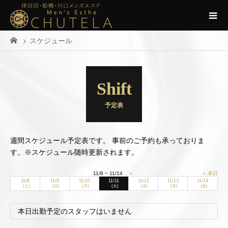
スケジュール
Shift
予定表
週間スケジュール予定表です。 事前のご予約も承っておりま
す。※スケジュール随時更新されます。
11/8 ~ 11/14
»
» 本日
11/8
11/9
11/10
11/11
11/12
11/13
11/14
(土)
(日)
(月)
(火)
(水)
(木)
(金)
本日出勤予定のスタッフはいません