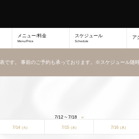
メニュー/料金
スケジュール
ア
Menu/Price
Schedule
表です。 事前のご予約も承っております。※スケジュール随
7/12 ~ 7/18
»
7/14
7/15
7/16
(火)
(水)
(木)