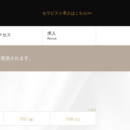
セラピスト求人はこちら>>
求人
クセス
Recruit
時更新されます。
» 本日
7/17
7/18
(金)
(土)