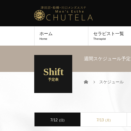
ホーム
セラピスト一覧
Home
Therapist
週間スケジュール予定
Shift
予定表
スケジュール
7/12
7/13
(日)
(月)