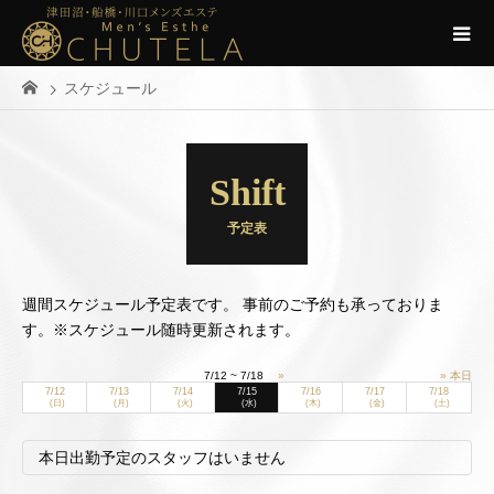
スケジュール
Shift
予定表
週間スケジュール予定表です。 事前のご予約も承っておりま
す。※スケジュール随時更新されます。
7/12 ~ 7/18
»
» 本日
7/12
7/13
7/14
7/15
7/16
7/17
7/18
(日)
(月)
(火)
(水)
(木)
(金)
(土)
本日出勤予定のスタッフはいません